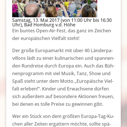
Samstag, 13. Mai 2017 (von 11:00 Uhr bis 16:30
Uhr), Bad Homburg v.d. Höhe
Ein bun­tes Open-Air-Fest, das ganz im Zei­chen
der eu­ro­päi­schen Viel­falt steht!
Der gro­ße Eu­ro­pa­markt mit über 40 Län­der­pa­
vil­lons lädt zu ei­ner ku­li­na­ri­schen und span­nen­
den Rund­rei­se durch Eu­ro­pa ein. Auch das Büh­
nen­pro­gramm mit viel Mu­sik, Tanz, Show und
Spaß steht un­ter dem Mot­to „Eu­ro­päi­sche Viel­
falt er­le­ben!“. Kin­der und Er­wach­se­ne dür­fen
sich au­ßer­dem auf be­son­de­re Ak­tio­nen freu­en,
bei de­nen es tol­le Prei­se zu ge­win­nen gibt.
Wer ein Stück von dem größ­ten Eu­ro­pa-Tag-Ku­
chen al­ler Zei­ten er­gat­tern möch­te, soll­te spä­