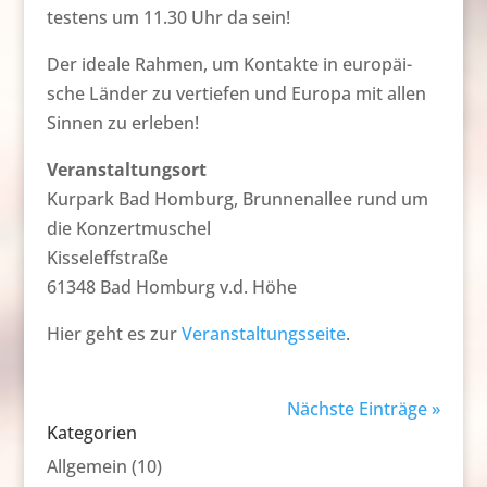
tes­tens um 11.30 Uhr da sein!
Der idea­le Rah­men, um Kon­tak­te in eu­ro­päi­
sche Län­der zu ver­tie­fen und Eu­ro­pa mit al­len
Sin­nen zu er­le­ben!
Veranstaltungsort
Kurpark Bad Homburg, Brunnenallee rund um
die Konzertmuschel
Kisseleffstraße
61348 Bad Homburg v.d. Höhe
Hier geht es zur
Veranstaltungsseite
.
Nächste Einträge »
Kategorien
Allgemein
(10)